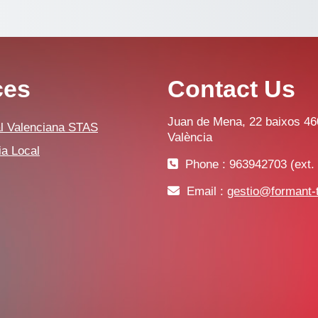
ces
Contact Us
Juan de Mena, 22 baixos 4
al Valenciana STAS
València
ia Local
Phone : 963942703 (ext. 
Email :
gestio@formant-