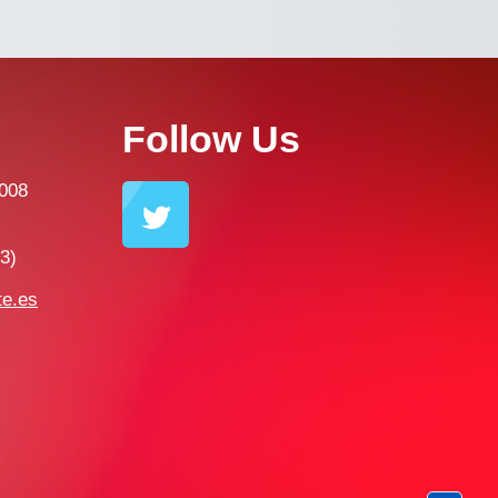
Follow Us
6008
3)
te.es