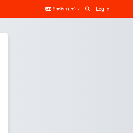
Log in
English ‎(en)‎
Toggle search input